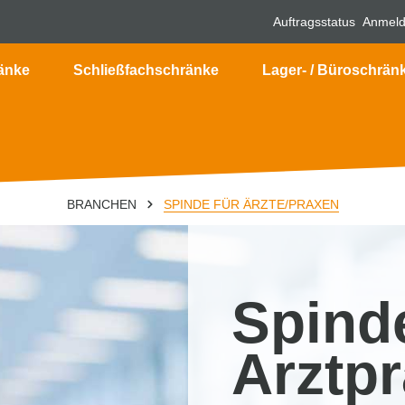
Auftragsstatus
Anmel
änke
Schließfachschränke
Lager- / Büroschrän
BRANCHEN
SPINDE FÜR ÄRZTE/PRAXEN
Spinde
Arztpr