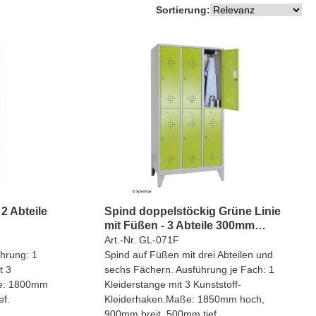
Sortierung:
 2 Abteile
Spind doppelstöckig Grüne Linie
mit Füßen - 3 Abteile 300mm
Abteilbreite
Art.-Nr. GL-071F
ührung: 1
Spind auf Füßen mit drei Abteilen und
t 3
sechs Fächern. Ausführung je Fach: 1
ße: 1800mm
Kleiderstange mit 3 Kunststoff-
ef.
Kleiderhaken.Maße: 1850mm hoch,
900mm breit, 500mm tief.