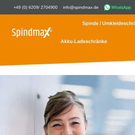
+49 (0) 6209/ 2704900
info@spindmax.de
Spinde / Umkleideschr
Akku-Ladeschränke