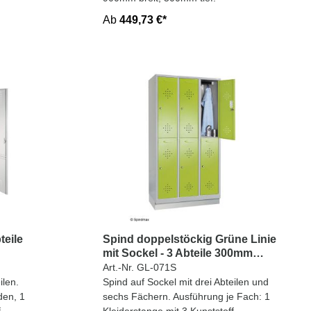
Ab
449,73 €*
teile
Spind doppelstöckig Grüne Linie
mit Sockel - 3 Abteile 300mm
Abteilbreite
Art.-Nr. GL-071S
ilen.
Spind auf Sockel mit drei Abteilen und
den, 1
sechs Fächern. Ausführung je Fach: 1