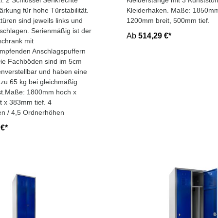
kl. 2 Schlüssel Senkrechte
Kleiderstange mit 3 Kunststoff
rkung für hohe Türstabilität.
Kleiderhaken. Maße: 1850mm
üren sind jeweils links und
1200mm breit, 500mm tief.
schlagen. Serienmäßig ist der
Ab
514,29 €*
schrank mit
mpfenden Anschlagspuffern
Die Fachböden sind im 5cm
nverstellbar und haben eine
s zu 65 kg bei gleichmäßig
ast.Maße: 1800mm hoch x
 x 383mm tief. 4
en / 4,5 Ordnerhöhen
 €*