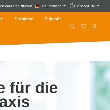
den
oder
Registrieren
Deutschland
Service/Hilfe
ke
Sitzbänke
Zubehör
 für die
axis