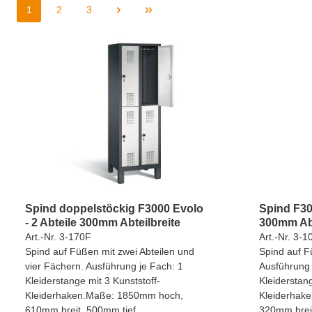
1
2
3
Spind doppelstöckig F3000 Evolo
Spind F300
- 2 Abteile 300mm Abteilbreite
300mm Abt
Art.-Nr. 3-170F
Art.-Nr. 3-1
Spind auf Füßen mit zwei Abteilen und
Spind auf F
vier Fächern. Ausführung je Fach: 1
Ausführung 
Kleiderstange mit 3 Kunststoff-
Kleiderstang
Kleiderhaken.Maße: 1850mm hoch,
Kleiderhak
610mm breit, 500mm tief.
320mm breit