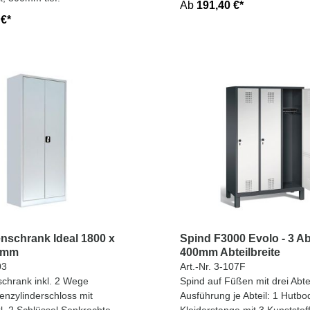
Ab
191,40 €*
 €*
enschrank Ideal 1800 x
Spind F3000 Evolo - 3 Ab
3 mm
400mm Abteilbreite
03
Art.-Nr. 3-107F
schrank inkl. 2 Wege
Spind auf Füßen mit drei Abte
nzylinderschloss mit
Ausführung je Abteil: 1 Hutbo