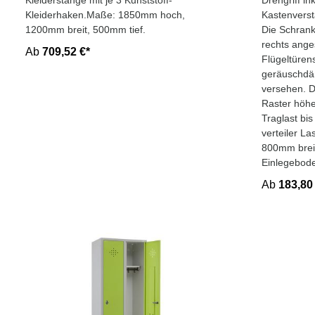
Kleiderstange mit je 3 Kunststoff-
Drehgriff in
Kleiderhaken.Maße: 1850mm hoch,
Kastenverstä
1200mm breit, 500mm tief.
Die Schrankt
rechts ange
Ab
709,52 €*
Flügeltüren
geräuschdä
versehen. 
Raster höhe
Traglast bi
verteiler L
800mm breit
Einlegebod
Ab
183,80