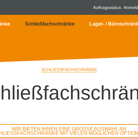
Auftragsstatus
Anmel
änke
Schließfachschränke
Lager- / Büroschrän
SCHLIESSFACHSCHRÄNKE
hließfachschrä
WIR BIETEN IHNEN EINE GROSSE AUSWAHL AN
HLIESSFACHSCHRÄNKE MIT VIELEN MÖGLICHEN OPTIONE