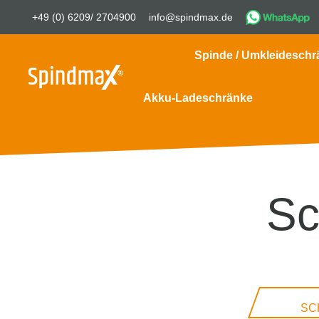
+49 (0) 6209/ 2704900
info@spindmax.de
Spinde / Umkleideschr
Akku-Ladeschränke
Sc
SC