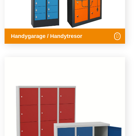
Handygarage / Handytresor