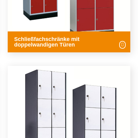
Schließfachschränke mit
doppelwandigen Türen