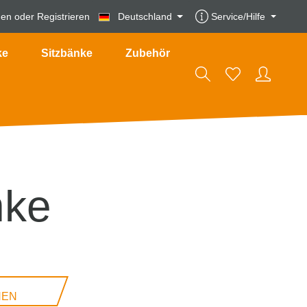
den
oder
Registrieren
Deutschland
Service/Hilfe
ke
Sitzbänke
Zubehör
nke
N