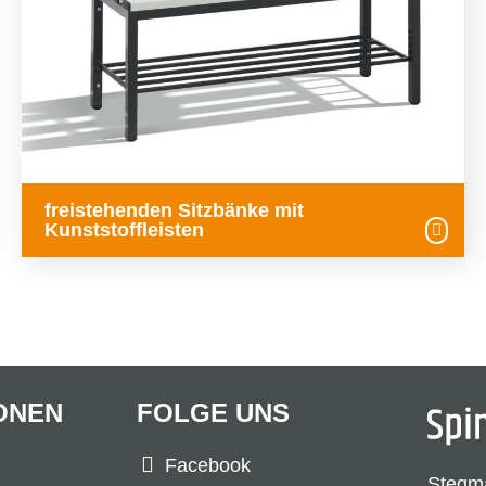
freistehenden Sitzbänke mit
Kunststoffleisten
ONEN
FOLGE UNS
Facebook
Stegm