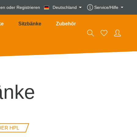
den
oder
Registrieren
Deutschland
Service/Hilfe
ke
Sitzbänke
Zubehör
änke
DER HPL