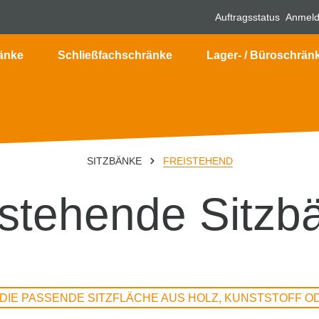
Auftragsstatus
Anmel
änke
Schließfachschränke
Lager- / Büroschrän
SITZBÄNKE
FREISTEHEND
istehende Sitzb
DIE PASSENDE SITZFLÄCHE AUS HOLZ, KUNSTSTOFF O