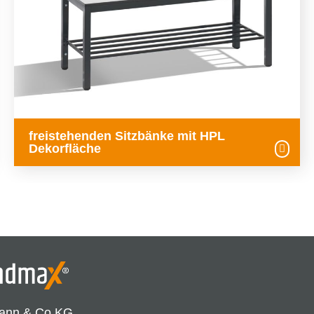
freistehenden Sitzbänke mit HPL
Dekorfläche
ann & Co.KG