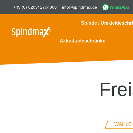
+49 (0) 6209/ 2704900
info@spindmax.de
Spinde / Umkleideschr
Akku-Ladeschränke
Fre
WÄHLE 