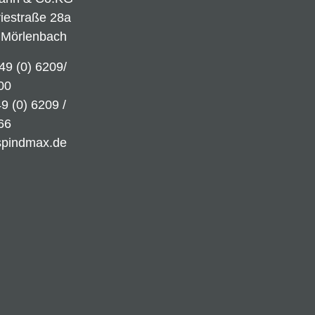
riestraße 28a
 Mörlenbach
49 (0) 6209/
00
9 (0) 6209 /
66
spindmax.de