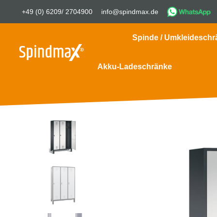
+49 (0) 6209/ 2704900
info@spindmax.de
Spinde / Umkleideschr
Akku-Ladeschränke