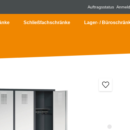
Auftragsstatus
Anmel
änke
Schließfachschränke
Lager- / Büroschrän