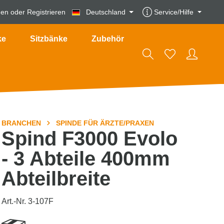
den
oder
Registrieren
Deutschland
Service/Hilfe
ke
Sitzbänke
Zubehör
BRANCHEN
SPINDE FÜR ÄRZTE/PRAXEN
Spind F3000 Evolo
- 3 Abteile 400mm
Abteilbreite
Art.-Nr. 3-107F