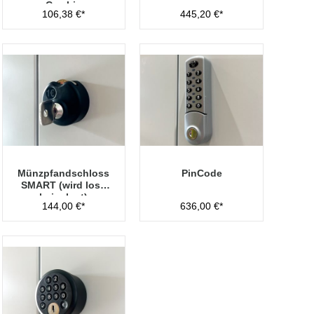
Cambio
106,38 €*
445,20 €*
Münzpfandschloss
PinCode
SMART (wird lose
beigelegt)
144,00 €*
636,00 €*