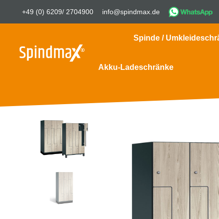
+49 (0) 6209/ 2704900
info@spindmax.de
Spinde / Umkleideschr
Akku-Ladeschränke