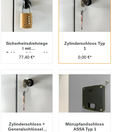
Sicherheitsdrehriege
Zylinderschloss Typ
l mit
1
Zahlenvorhängeschl
77,40 €*
0,00 €*
oss Typ 1
Zylinderschloss +
Münzpfandschloss
Generalschlüssel -
ASSA Typ 1