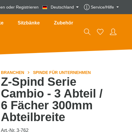
den
oder
Registrieren
Deutschland
Service/Hilfe
ke
Sitzbänke
Zubehör
BRANCHEN
SPINDE FÜR UNTERNEHMEN
Z-Spind Serie
Cambio - 3 Abteil /
6 Fächer 300mm
Abteilbreite
Art.-Nr. 3-762