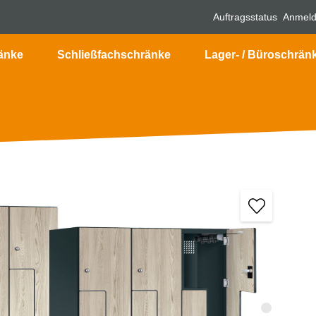
Auftragsstatus
Anmel
änke
Schließfachschränke
Lager- / Büroschrän