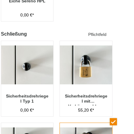
Eiche Sereno HPL
0,00 €*
Schließung
Pflichtfeld
Sicherheitsdrehriege
Sicherheitsdrehriege
l Typ 1
l mit
Vorhängeschloss
0,00 €*
55,20 €*
Typ 1