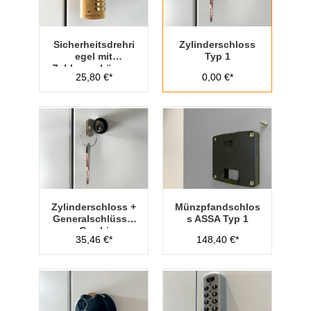
Sicherheitsdrehri
Zylinderschloss
egel mit
Typ 1
Zahlenvorhänges
25,80 €*
0,00 €*
chloss Typ 1
Zylinderschloss +
Münzpfandschlos
Generalschlüssel
s ASSA Typ 1
- Cambio
35,46 €*
148,40 €*