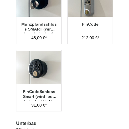
Münzpfandschlos
PinCode
s SMART (wird
lose beigelegt)
48,00 €*
212,00 €*
PinCodeSchloss
Smart (wird lose
beigelegt) inkl.
91,00 €*
Managementschl
üssel
Unterbau