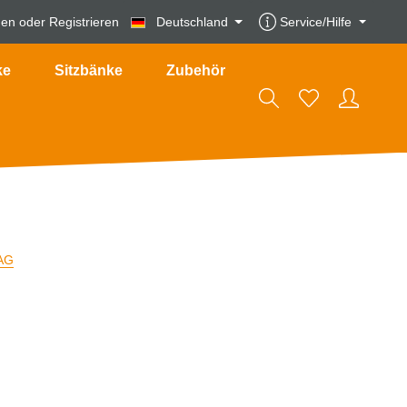
den
oder
Registrieren
Deutschland
Service/Hilfe
ke
Sitzbänke
Zubehör
AG