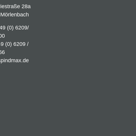
riestraße 28a
 Mörlenbach
49 (0) 6209/
00
9 (0) 6209 /
66
spindmax.de