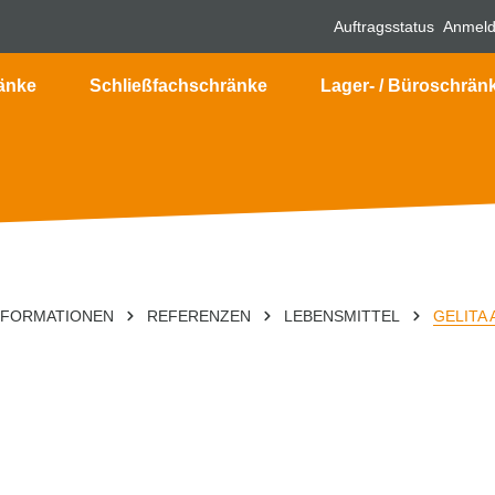
Auftragsstatus
Anmel
änke
Schließfachschränke
Lager- / Büroschrän
NFORMATIONEN
REFERENZEN
LEBENSMITTEL
GELITA 