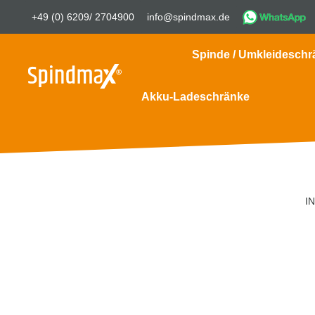
+49 (0) 6209/ 2704900
info@spindmax.de
Spinde / Umkleideschr
Akku-Ladeschränke
I