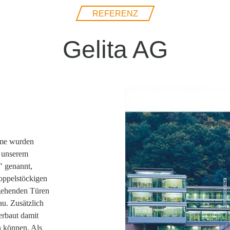
REFERENZ
Gelita AG
ume wurden
i unserem
 genannt,
oppelstöckigen
hgehenden Türen
au. Zusätzlich
rbaut damit
n können. Als