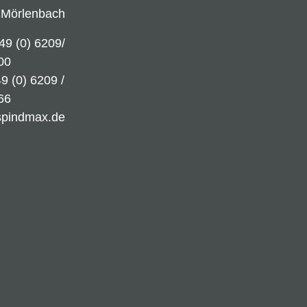
 Mörlenbach
49 (0) 6209/
00
9 (0) 6209 /
66
spindmax.de