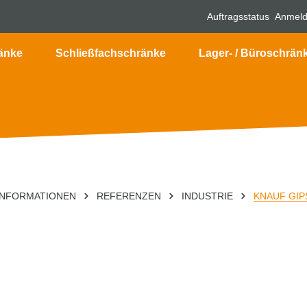
Auftragsstatus
Anmel
änke
Schließfachschränke
Lager- / Büroschrän
INFORMATIONEN
REFERENZEN
INDUSTRIE
KNAUF GIP