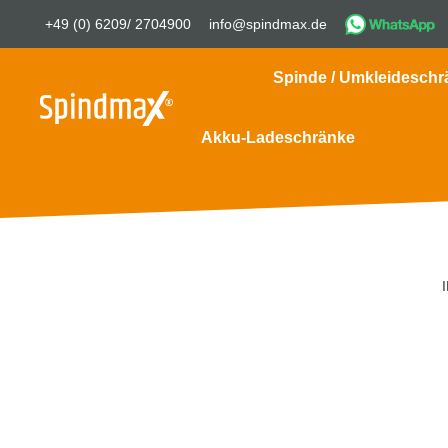
+49 (0) 6209/ 2704900
info@spindmax.de
Spinde / Umkleideschr
Akku-Ladeschränke