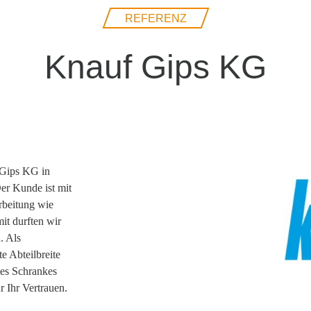
REFERENZ
Knauf Gips KG
 Gips KG in
er Kunde ist mit
rbeitung wie
it durften wir
. Als
e Abteilbreite
des Schrankes
 Ihr Vertrauen.