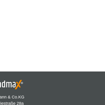
ann & Co.KG
riestraße 28a