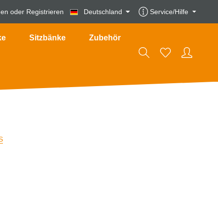
den
oder
Registrieren
Deutschland
Service/Hilfe
ke
Sitzbänke
Zubehör
S