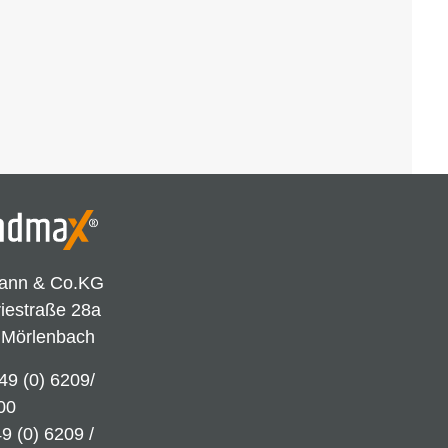
ann & Co.KG
riestraße 28a
 Mörlenbach
49 (0) 6209/
00
9 (0) 6209 /