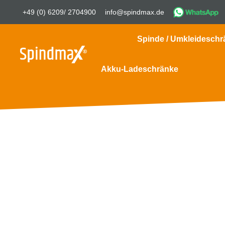
+49 (0) 6209/ 2704900
info@spindmax.de
Spinde / Umkleideschr
Akku-Ladeschränke