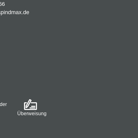
66
spindmax.de
der
Überweisung