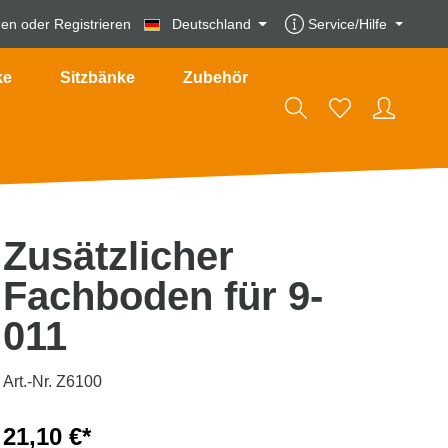
den
oder
Registrieren
Deutschland
Service/Hilfe
ke
Sitzbänke
Zubehör
Zusätzlicher
Fachboden für 9-
011
Art.-Nr. Z6100
21,10 €*