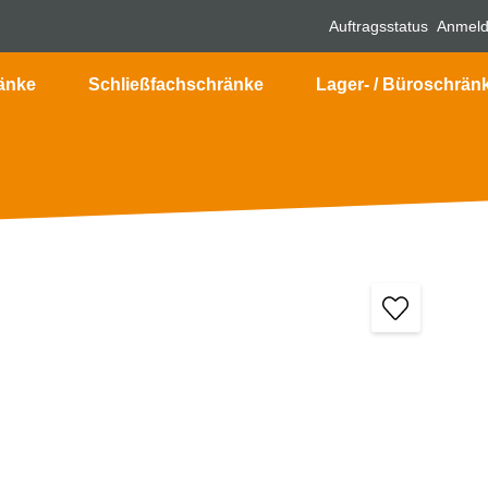
Auftragsstatus
Anmel
änke
Schließfachschränke
Lager- / Büroschrän