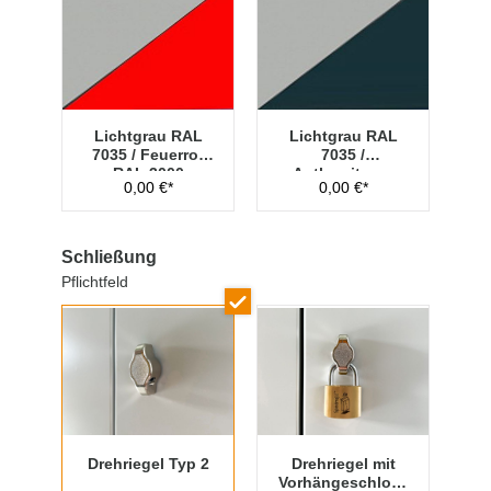
Lichtgrau RAL
Lichtgrau RAL
7035 / Feuerrot
7035 /
RAL 3000
Anthrazitgrau
0,00 €*
0,00 €*
RAL 7016
Schließung
Pflichtfeld
Drehriegel Typ 2
Drehriegel mit
Vorhängeschloss