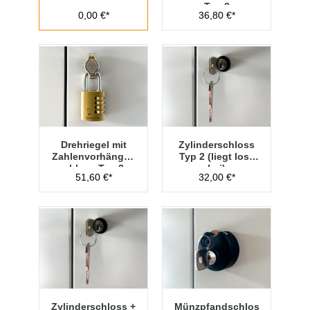
Typ 2
0,00 €*
36,80 €*
Drehriegel mit
Zylinderschloss
Zahlenvorhänges
Typ 2 (liegt lose
chloss Typ 2
bei)
51,60 €*
32,00 €*
Zylinderschloss +
Münzpfandschlos