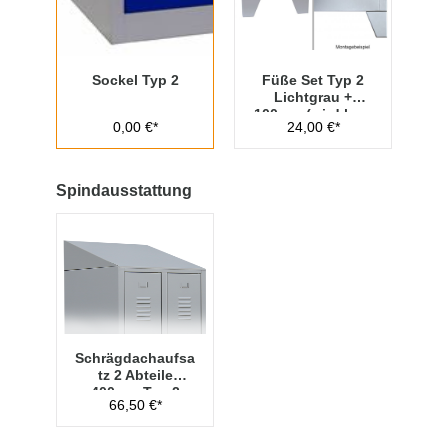
Sockel Typ 2
Füße Set Typ 2
Lichtgrau +
100mm (wird lose
0,00 €*
24,00 €*
beigelegt)
Spindausstattung
Schrägdachaufsa
tz 2 Abteile
400mm Typ 2
66,50 €*