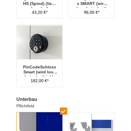
HS (Spind) (liegt
s SMART (wird
lose bei)
lose beigelegt)
43,20 €*
96,00 €*
PinCodeSchloss
Smart (wird lose
beigelegt) inkl.
182,00 €*
Managementschl
üssel
Unterbau
Pflichtfeld