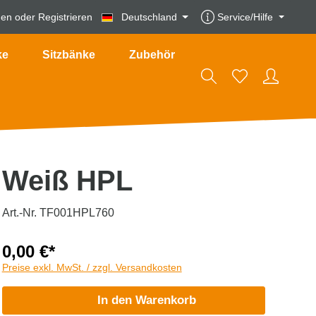
den
oder
Registrieren
Deutschland
Service/Hilfe
ke
Sitzbänke
Zubehör
Weiß HPL
Art.-Nr. TF001HPL760
0,00 €*
Preise exkl. MwSt. / zzgl. Versandkosten
In den Warenkorb