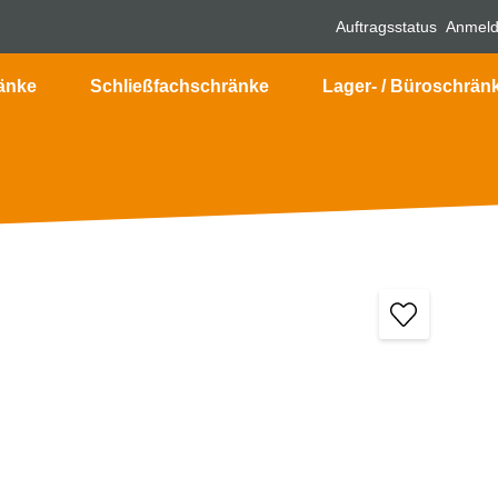
Auftragsstatus
Anmel
änke
Schließfachschränke
Lager- / Büroschrän