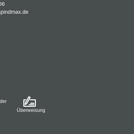
66
spindmax.de
der
Überweisung