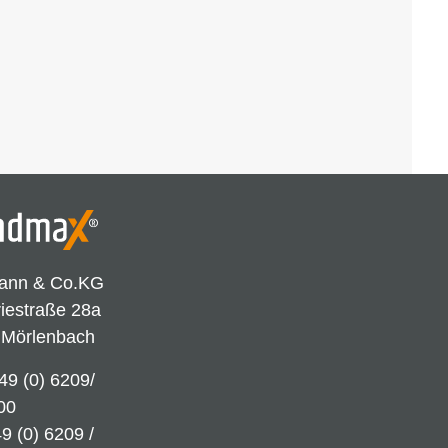
ann & Co.KG
riestraße 28a
 Mörlenbach
49 (0) 6209/
00
9 (0) 6209 /