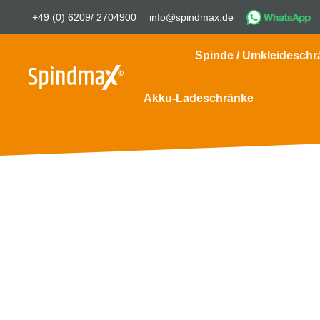
+49 (0) 6209/ 2704900
info@spindmax.de
Spinde / Umkleideschr
Akku-Ladeschränke