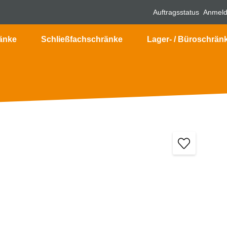
Auftragsstatus
Anmel
änke
Schließfachschränke
Lager- / Büroschrän