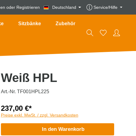
den
oder
Registrieren
Deutschland
Service/Hilfe
ke
Sitzbänke
Zubehör
Weiß HPL
Art.-Nr. TF001HPL225
237,00 €*
Preise exkl. MwSt. / zzgl. Versandkosten
In den Warenkorb