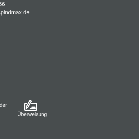
66
spindmax.de
der
Überweisung