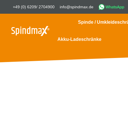
+49 (0) 6209/ 2704900
info@spindmax.de
Spinde / Umkleideschr
Akku-Ladeschränke