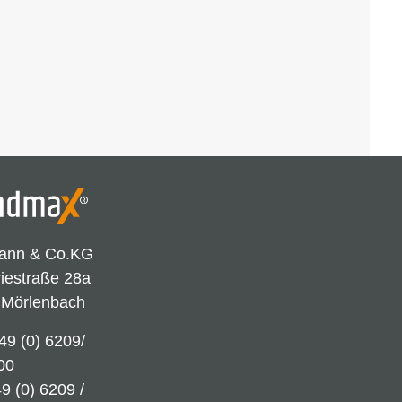
ann & Co.KG
riestraße 28a
 Mörlenbach
49 (0) 6209/
00
9 (0) 6209 /