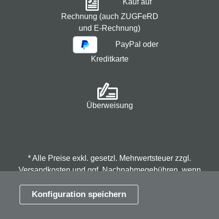
Kauf auf
Rechnung (auch ZUGFeRD
und E-Rechnung)
PayPal oder
Kreditkarte
Überweisung
* Alle Preise exkl. gesetzl. Mehrwertsteuer zzgl.
Versandkosten
und ggf. Nachnahmegebühren, wenn
nicht anders angegeben.
Konfiguration speichern
© 2026 Spindmax - Stegmann & Co.KG, alle Rechte