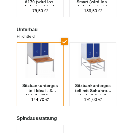
A170 (wird lose
Smart (wird lose
beigelegt) inkl.
beigelegt) inkl.
79,50 €*
136,50 €*
Hauptschlüssel
Managementschl
üssel
Unterbau
Pflichtfeld
Sitzbankunterges
Sitzbankunterges
tell Ideal - 3
tell mit Schuhrost
Abteile 400mm
Ideal - 3 Abteile
144,70 €*
191,00 €*
Abteilbreite
400mm
Abteilbreite
Spindausstattung