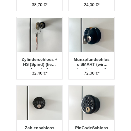
chloss Typ 2
bei)
38,70 €*
24,00 €*
Zylinderschloss +
Münzpfandschlos
HS (Spind) (liegt
s SMART (wird
lose bei)
lose beigelegt)
32,40 €*
72,00 €*
Zahlenschloss
PinCodeSchloss