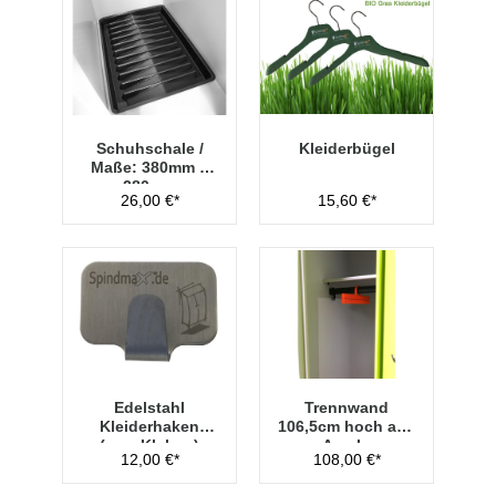
Schuhschale /
Kleiderbügel
Maße: 380mm x
280mm
26,00 €*
15,60 €*
Edelstahl
Trennwand
Kleiderhaken
106,5cm hoch aus
(zum Kleben)
Acryl -
12,00 €*
108,00 €*
Transparent