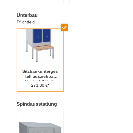
üssel
Unterbau
Pflichtfeld
Sitzbankunterges
tell ausziehbar
Ideal - 4 Abteile
273,80 €*
300mm
Abteilbreite
Spindausstattung