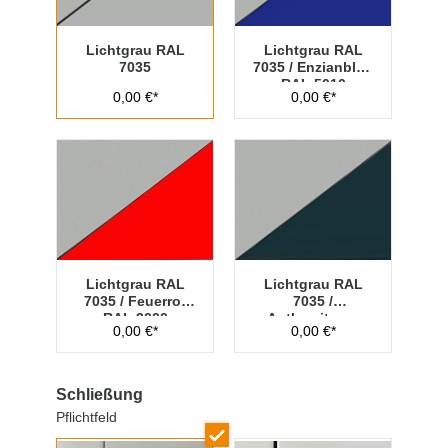
Lichtgrau RAL
Lichtgrau RAL
7035
7035 / Enzianblau
RAL 5010
0,00 €*
0,00 €*
Lichtgrau RAL
Lichtgrau RAL
7035 / Feuerrot
7035 /
RAL 3000
Anthrazitgrau
0,00 €*
0,00 €*
RAL 7016
Schließung
Pflichtfeld