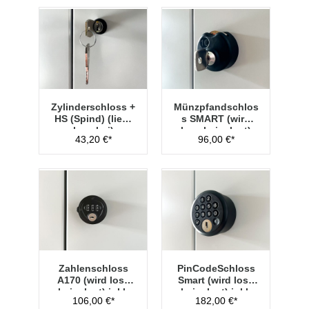
Zylinderschloss +
Münzpfandschlos
HS (Spind) (liegt
s SMART (wird
lose bei)
lose beigelegt)
43,20 €*
96,00 €*
Zahlenschloss
PinCodeSchloss
A170 (wird lose
Smart (wird lose
beigelegt) inkl.
beigelegt) inkl.
106,00 €*
182,00 €*
Hauptschlüssel
Managementschl