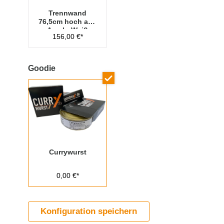
Trennwand
76,5cm hoch aus
Acryl - Weiß
156,00 €*
Goodie
Currywurst
0,00 €*
Konfiguration speichern