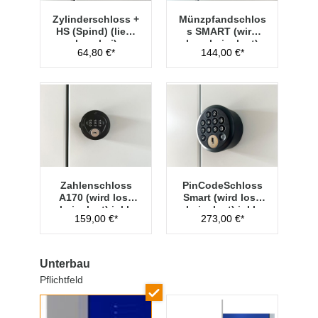
Zylinderschloss +
Münzpfandschlos
HS (Spind) (liegt
s SMART (wird
lose bei)
lose beigelegt)
64,80 €*
144,00 €*
Zahlenschloss
PinCodeSchloss
A170 (wird lose
Smart (wird lose
beigelegt) inkl.
beigelegt) inkl.
159,00 €*
273,00 €*
Hauptschlüssel
Managementschl
üssel
Unterbau
Pflichtfeld