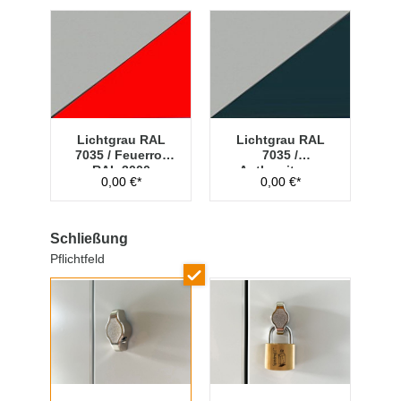
Lichtgrau RAL
Lichtgrau RAL
7035 / Feuerrot
7035 /
RAL 3000
Anthrazitgrau
0,00 €*
0,00 €*
RAL 7016
Schließung
Pflichtfeld