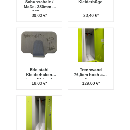
Schuhschale /
Kleiderbügel
Maße: 380mm x
280mm
39,00 €*
23,40 €*
Edelstahl
Trennwand
Kleiderhaken
76,5cm hoch aus
(zum Kleben)
Acryl -
18,00 €*
129,00 €*
Transparent