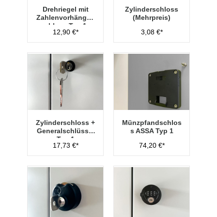
Drehriegel mit
Zylinderschloss
Zahlenvorhänges
(Mehrpreis)
chloss Typ 1
12,90 €*
3,08 €*
Zylinderschloss +
Münzpfandschlos
Generalschlüssel
s ASSA Typ 1
Typ 1
17,73 €*
74,20 €*