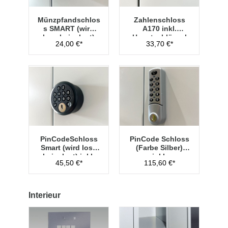
Münzpfandschlos
Zahlenschloss
s SMART (wird
A170 inkl.
lose beigelegt)
Hauptschlüssel
24,00 €*
33,70 €*
Typ 1
PinCodeSchloss
PinCode Schloss
Smart (wird lose
(Farbe Silber)
beigelegt) inkl.
inkl.
45,50 €*
115,60 €*
Managementschl
Hauptschlüssel
üssel
Typ 1
Interieur