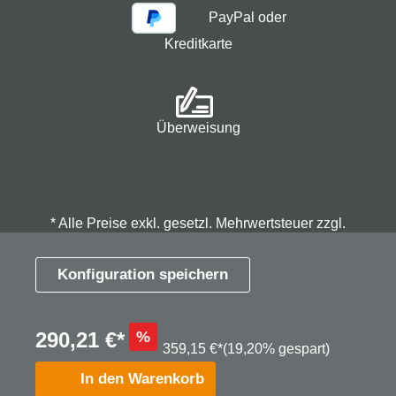
PayPal oder
Kreditkarte
Überweisung
* Alle Preise exkl. gesetzl. Mehrwertsteuer zzgl.
Versandkosten
und ggf. Nachnahmegebühren, wenn
nicht anders angegeben.
Konfiguration speichern
© 2026 Spindmax - Stegmann & Co.KG, alle Rechte
290,21 €*
%
vorbehalten.
359,15 €*
(19,20% gespart)
In den Warenkorb