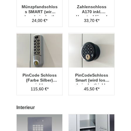
Münzpfandschlos
Zahlenschloss
s SMART (wird
A170 inkl.
lose beigelegt)
Hauptschlüssel
24,00 €*
33,70 €*
Typ 1
PinCode Schloss
PinCodeSchloss
(Farbe Silber)
Smart (wird lose
inkl.
beigelegt) inkl.
115,60 €*
45,50 €*
Hauptschlüssel
Managementschl
Typ 1
üssel
Interieur