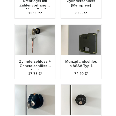
Drehriegel mit
Zylinderschloss
Zahlenvorhänges
(Mehrpreis)
chloss Typ 1
12,90 €*
3,08 €*
Zylinderschloss +
Münzpfandschlos
Generalschlüssel
s ASSA Typ 1
Typ 1
17,73 €*
74,20 €*