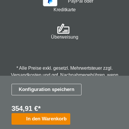
PayPal oder
Kreditkarte
Überweisung
* Alle Preise exkl. gesetzl. Mehrwertsteuer zzgl.
Versandkosten
und ggf. Nachnahmegebühren, wenn
nicht anders angegeben.
Konfiguration speichern
© 2026 Spindmax - Stegmann & Co.KG, alle Rechte
354,91 €*
vorbehalten.
In den Warenkorb