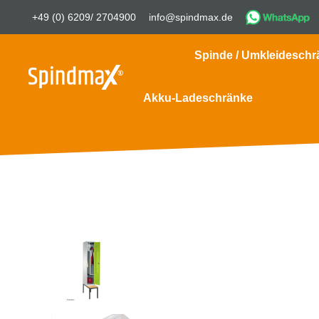
+49 (0) 6209/ 2704900
info@spindmax.de
Spinde / Umkleideschr
Akku-Ladeschränke