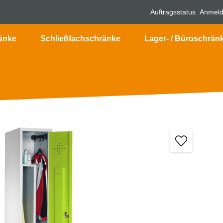
Auftragsstatus
Anmel
änke
Schließfachschränke
Lager- / Büroschrän