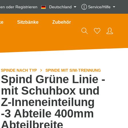
den
oder
Registrieren
Deutschland
Service/Hilfe
ke
Sitzbänke
Zubehör
SPINDE NACH TYP
SPINDE MIT S/W-TRENNUNG
Spind Grüne Linie -
mit Schuhbox und
Z-Inneneinteilung
-3 Abteile 400mm
Abteilbreite