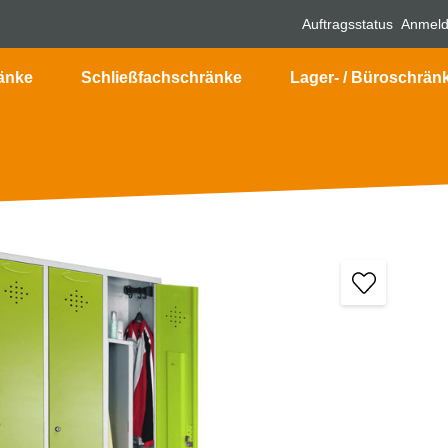
Auftragsstatus
Anmel
änke
Schließfachschränke
Lager- / Büroschrän