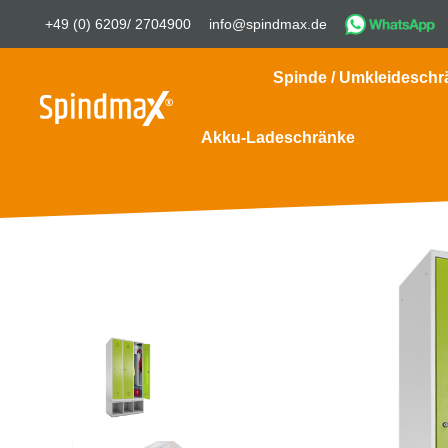
+49 (0) 6209/ 2704900
info@spindmax.de
Spinde / Umkleideschr
Akku-Ladeschränke