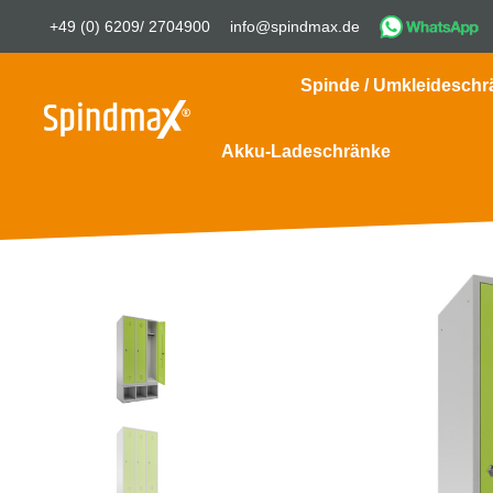
+49 (0) 6209/ 2704900
info@spindmax.de
Spinde / Umkleideschr
Akku-Ladeschränke