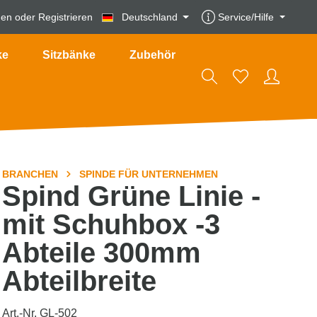
den
oder
Registrieren
Deutschland
Service/Hilfe
ke
Sitzbänke
Zubehör
BRANCHEN
SPINDE FÜR UNTERNEHMEN
Spind Grüne Linie -
mit Schuhbox -3
Abteile 300mm
Abteilbreite
Art.-Nr. GL-502