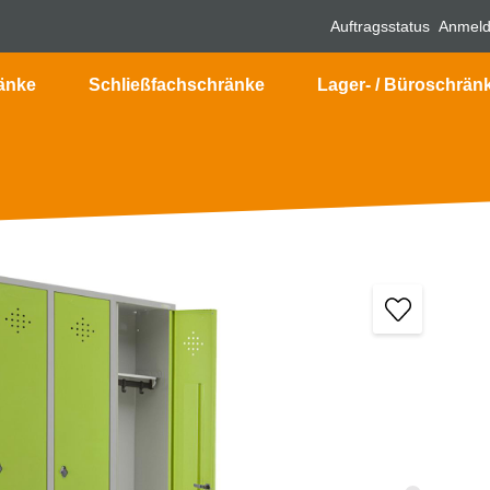
Auftragsstatus
Anmel
änke
Schließfachschränke
Lager- / Büroschrän