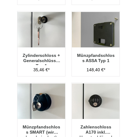
Zylinderschloss +
Münzpfandschlos
Generalschlüssel
s ASSA Typ 1
Typ 1
35,46 €*
148,40 €*
Münzpfandschlos
Zahlenschloss
s SMART (wird
A170 inkl.