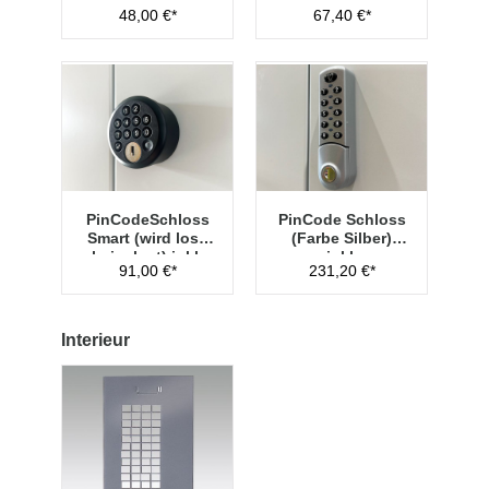
lose beigelegt)
Hauptschlüssel
48,00 €*
67,40 €*
Typ 1
PinCodeSchloss
PinCode Schloss
Smart (wird lose
(Farbe Silber)
beigelegt) inkl.
inkl.
91,00 €*
231,20 €*
Managementschl
Hauptschlüssel
üssel
Typ 1
Interieur