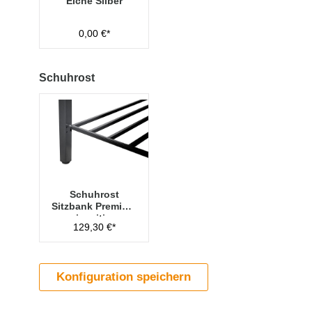
Eiche Silber
0,00 €*
Schuhrost
Schuhrost
Sitzbank Premium
einseitig -
129,30 €*
2000mm breit
Konfiguration speichern