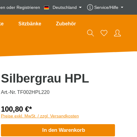
den
oder
Registrieren
Deutschland
Service/Hilfe
ke
Sitzbänke
Zubehör
Silbergrau HPL
Art.-Nr. TF002HPL220
100,80 €*
Preise exkl. MwSt. / zzgl. Versandkosten
In den Warenkorb