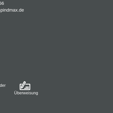
66
spindmax.de
der
Überweisung