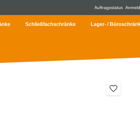
Auftragsstatus
Anmel
änke
Schließfachschränke
Lager- / Büroschrän