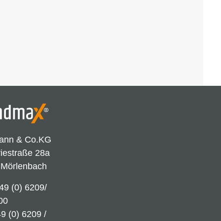
ann & Co.KG
riestraße 28a
 Mörlenbach
49 (0) 6209/
00
9 (0) 6209 /