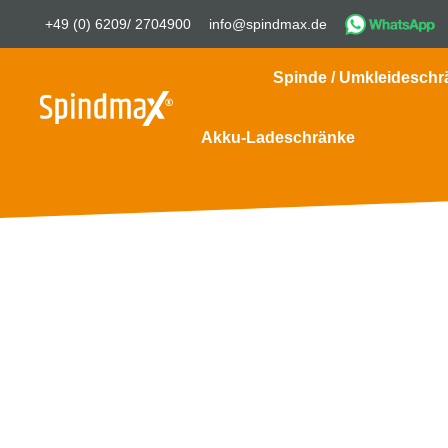
+49 (0) 6209/ 2704900
info@spindmax.de
Spinde / Umkleideschr
Akku-Ladeschränke