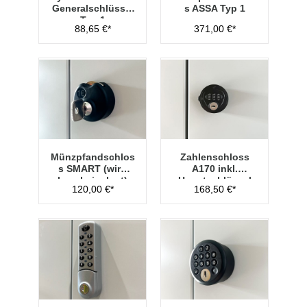
Generalschlüssel
s ASSA Typ 1
Typ 1
88,65 €*
371,00 €*
Münzpfandschlos
Zahlenschloss
s SMART (wird
A170 inkl.
lose beigelegt)
Hauptschlüssel
120,00 €*
168,50 €*
Typ 1