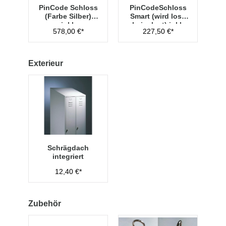
PinCode Schloss
PinCodeSchloss
(Farbe Silber)
Smart (wird lose
inkl.
beigelegt) inkl.
578,00 €*
227,50 €*
Hauptschlüssel
Managementschl
Typ 1
üssel
Exterieur
Schrägdach
integriert
12,40 €*
Zubehör