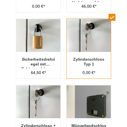
Vorhängeschloss
0,00 €*
46,00 €*
Typ 1
Sicherheitsdrehri
Zylinderschloss
egel mit
Typ 1
Zahlenvorhänges
64,50 €*
0,00 €*
chloss Typ 1
Zylinderschloss +
Münzpfandschlos