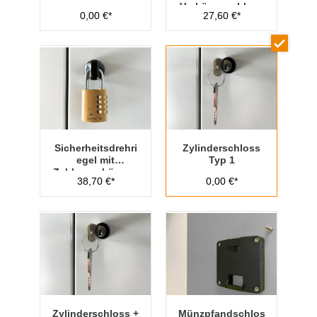
Vorhängeschloss
0,00 €*
27,60 €*
Typ 1
Sicherheitsdrehri
Zylinderschloss
egel mit
Typ 1
Zahlenvorhänges
38,70 €*
0,00 €*
chloss Typ 1
Zylinderschloss +
Münzpfandschlos