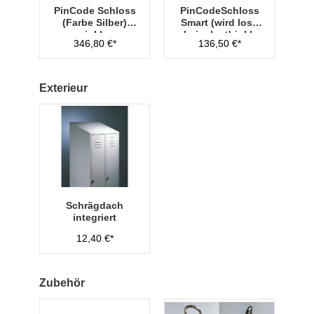
PinCode Schloss
PinCodeSchloss
(Farbe Silber)
Smart (wird lose
inkl.
beigelegt) inkl.
346,80 €*
136,50 €*
Hauptschlüssel
Managementschl
Typ 1
üssel
Exterieur
Schrägdach
integriert
12,40 €*
Zubehör