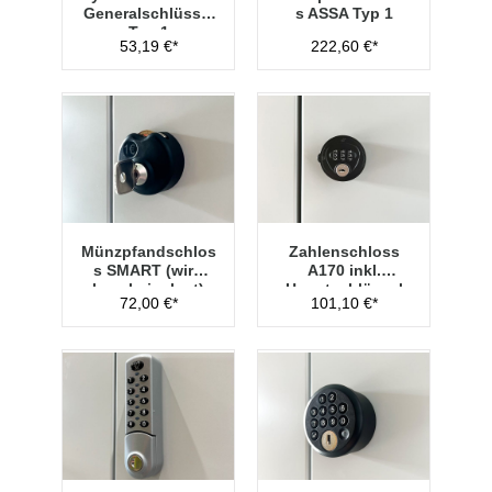
Generalschlüssel
s ASSA Typ 1
Typ 1
53,19 €*
222,60 €*
Münzpfandschlos
Zahlenschloss
s SMART (wird
A170 inkl.
lose beigelegt)
Hauptschlüssel
72,00 €*
101,10 €*
Typ 1