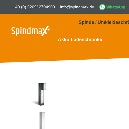
+49 (0) 6209/ 2704900
info@spindmax.de
Spinde / Umkleideschr
Akku-Ladeschränke