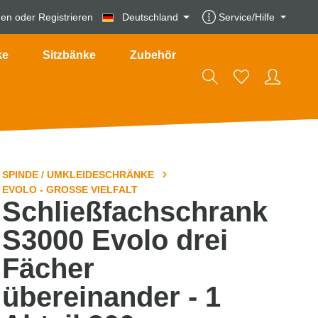
den
oder
Registrieren
Deutschland
Service/Hilfe
ke
Sitzbänke
Zubehör
SPINDE / UMKLEIDESCHRÄNKE
EVOLO - GROSSE VIELFALT
Schließfachschrank
S3000 Evolo drei
Fächer
übereinander - 1