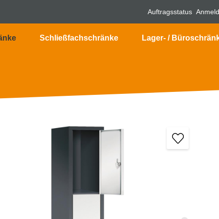
Auftragsstatus
Anmel
änke
Schließfachschränke
Lager- / Büroschrän