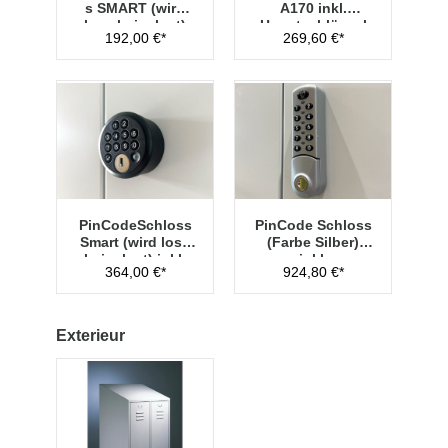
s SMART (wird
A170 inkl.
lose beigelegt)
Hauptschlüssel
192,00 €*
269,60 €*
Typ 1
PinCodeSchloss
PinCode Schloss
Smart (wird lose
(Farbe Silber)
beigelegt) inkl.
inkl.
364,00 €*
924,80 €*
Managementschl
Hauptschlüssel
üssel
Typ 1
Exterieur