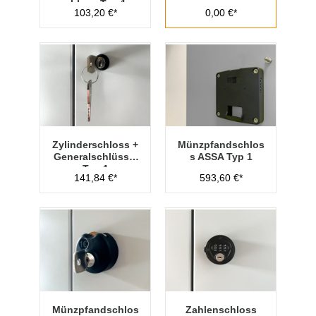
chloss Typ 1
103,20 €*
0,00 €*
Zylinderschloss +
Münzpfandschlos
Generalschlüssel
s ASSA Typ 1
Typ 1
141,84 €*
593,60 €*
Münzpfandschlos
Zahlenschloss