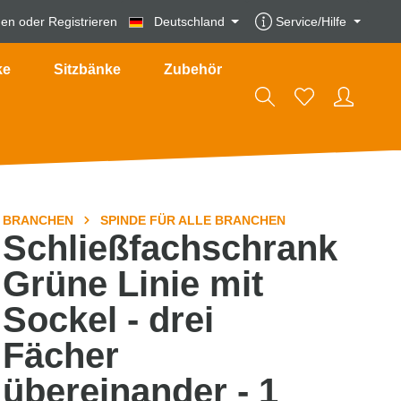
den
oder
Registrieren
Deutschland
Service/Hilfe
ke
Sitzbänke
Zubehör
BRANCHEN
SPINDE FÜR ALLE BRANCHEN
Schließfachschrank
Grüne Linie mit
Sockel - drei
Fächer
übereinander - 1