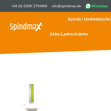
+49 (0) 6209/ 2704900
info@spindmax.de
Spinde / Umkleideschr
Akku-Ladeschränke