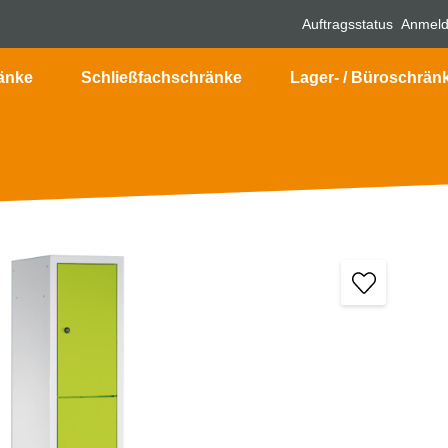
Auftragsstatus
Anmel
änke
Schließfachschränke
Lager- / Büroschrän