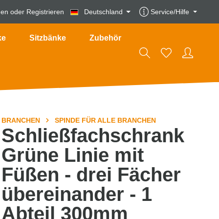
den
oder
Registrieren
Deutschland
Service/Hilfe
ke
Sitzbänke
Zubehör
BRANCHEN
SPINDE FÜR ALLE BRANCHEN
Schließfachschrank
Grüne Linie mit
Füßen - drei Fächer
übereinander - 1
Abteil 300mm