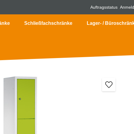
Auftragsstatus
Anmel
änke
Schließfachschränke
Lager- / Büroschrän