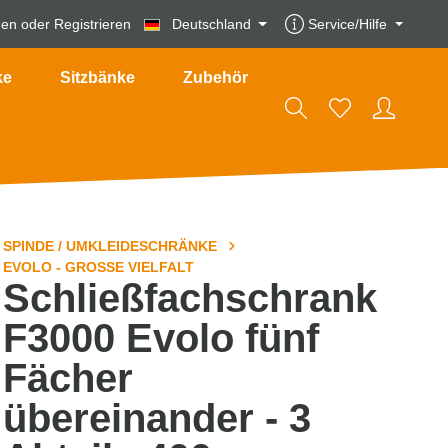
den
oder
Registrieren
Deutschland
Service/Hilfe
ke
Sitzbänke
Zubehör
SPINDE / UMKLEIDESCHRÄNKE
EVOLO - GROSSE VIELFALT
Schließfachschrank
F3000 Evolo fünf
Fächer
übereinander - 3