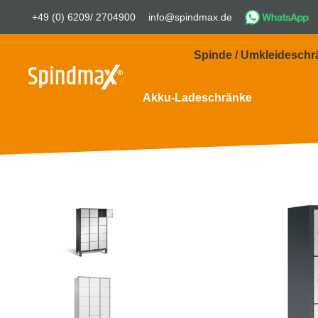
+49 (0) 6209/ 2704900
info@spindmax.de
Spinde / Umkleideschr
Akku-Ladeschränke