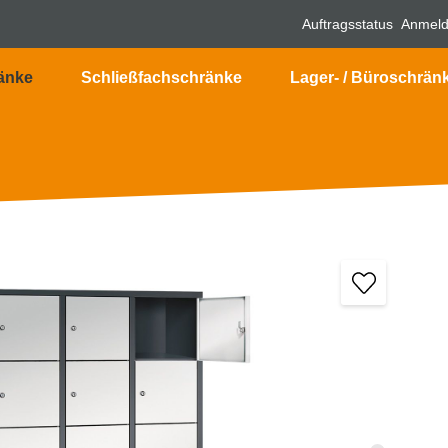
Auftragsstatus
Anmel
änke
Schließfachschränke
Lager- / Büroschrän