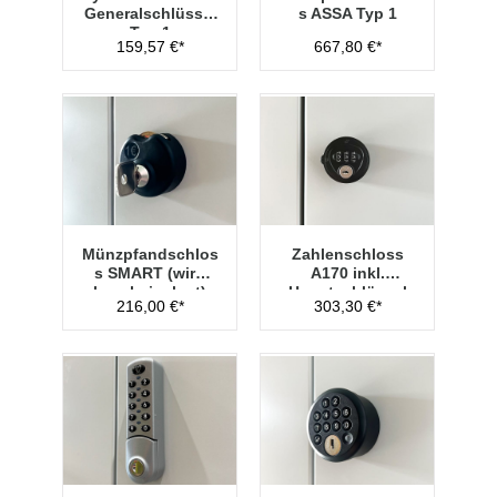
Generalschlüssel
s ASSA Typ 1
Typ 1
159,57 €*
667,80 €*
Münzpfandschlos
Zahlenschloss
s SMART (wird
A170 inkl.
lose beigelegt)
Hauptschlüssel
216,00 €*
303,30 €*
Typ 1