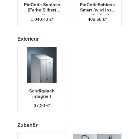
PinCode Schloss
PinCodeSchloss
(Farbe Silber)
Smart (wird lose
inkl.
beigelegt) inkl.
1.040,40 €*
409,50 €*
Hauptschlüssel
Managementschl
Typ 1
üssel
Exterieur
Schrägdach
integriert
37,20 €*
Zubehör