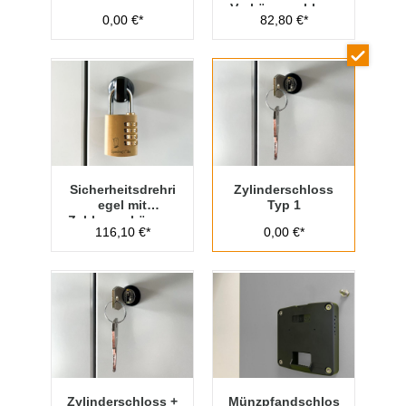
Vorhängeschloss
0,00 €*
82,80 €*
Typ 1
Sicherheitsdrehri
Zylinderschloss
egel mit
Typ 1
Zahlenvorhänges
116,10 €*
0,00 €*
chloss Typ 1
Zylinderschloss +
Münzpfandschlos