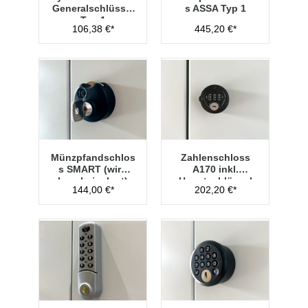
Generalschlüssel
s ASSA Typ 1
Typ 1
106,38 €*
445,20 €*
Münzpfandschlos
Zahlenschloss
s SMART (wird
A170 inkl.
lose beigelegt)
Hauptschlüssel
144,00 €*
202,20 €*
Typ 1