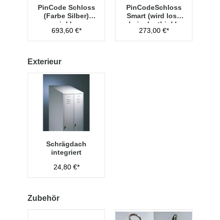
PinCode Schloss
PinCodeSchloss
(Farbe Silber)
Smart (wird lose
inkl.
beigelegt) inkl.
693,60 €*
273,00 €*
Hauptschlüssel
Managementschl
Typ 1
üssel
Exterieur
Schrägdach
integriert
24,80 €*
Zubehör