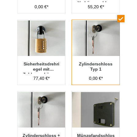
Vorhängeschloss
0,00 €*
55,20 €*
Typ 1
Sicherheitsdrehri
Zylinderschloss
egel mit
Typ 1
Zahlenvorhänges
77,40 €*
0,00 €*
chloss Typ 1
Zylinderschloss +
Münzpfandschlos