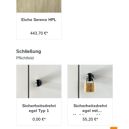
Eiche Sereno HPL
443,70 €*
Schließung
Pflichtfeld
Sicherheitsdrehri
Sicherheitsdrehri
egel Typ 1
egel mit
Vorhängeschloss
0,00 €*
55,20 €*
Typ 1