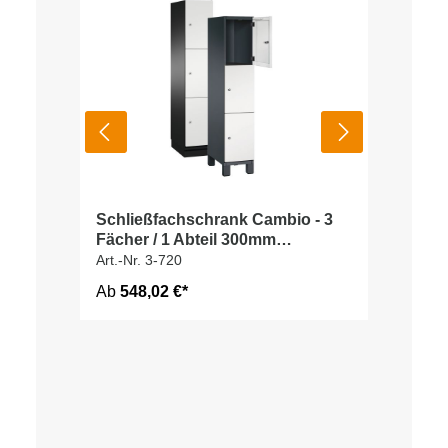
Schließfachschrank Cambio - 3
Fächer / 1 Abteil 300mm
Abteilbreite
Art.-Nr. 3-720
Ab
548,02 €*