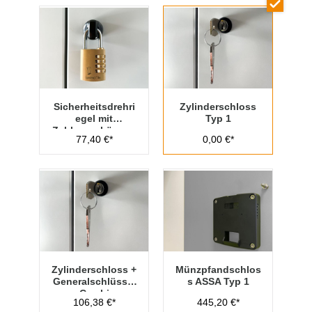
Sicherheitsdrehri
Zylinderschloss
egel mit
Typ 1
Zahlenvorhänges
77,40 €*
0,00 €*
chloss Typ 1
Zylinderschloss +
Münzpfandschlos
Generalschlüssel
s ASSA Typ 1
- Cambio
106,38 €*
445,20 €*