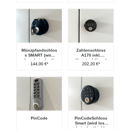
Münzpfandschlos
Zahlenschloss
s SMART (wird
A170 inkl.
lose beigelegt)
Hauptschlüssel
144,00 €*
202,20 €*
Typ 1
PinCode
PinCodeSchloss
Smart (wird lose
beigelegt) inkl.