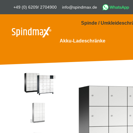
+49 (0) 6209/ 2704900
info@spindmax.de
Spinde / Umkleideschr
Akku-Ladeschränke