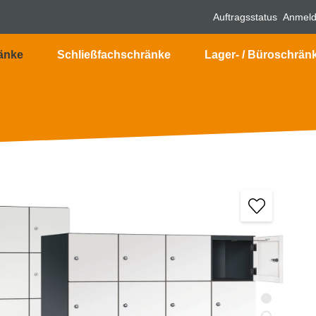
Auftragsstatus
Anmel
änke
Schließfachschränke
Lager- / Büroschrän