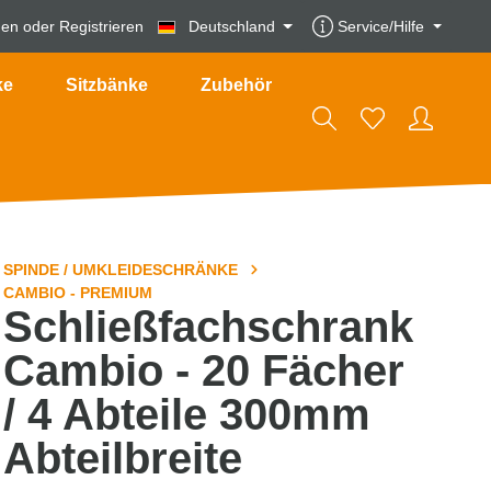
den
oder
Registrieren
Deutschland
Service/Hilfe
ke
Sitzbänke
Zubehör
SPINDE / UMKLEIDESCHRÄNKE
CAMBIO - PREMIUM
Schließfachschrank
Cambio - 20 Fächer
/ 4 Abteile 300mm
Abteilbreite