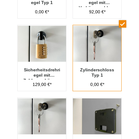
egel Typ 1
egel mit
Vorhängeschloss
0,00 €*
92,00 €*
Typ 1
Sicherheitsdrehri
Zylinderschloss
egel mit
Typ 1
Zahlenvorhänges
129,00 €*
0,00 €*
chloss Typ 1