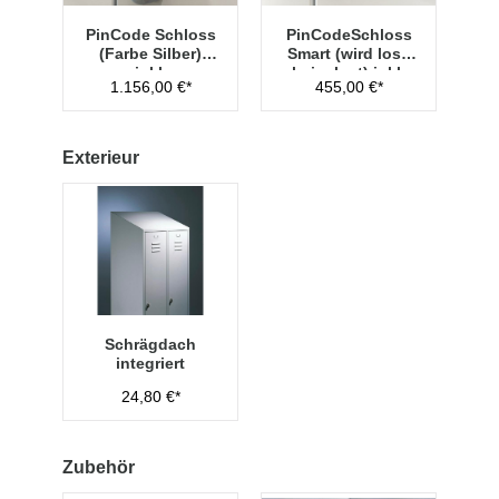
PinCode Schloss
PinCodeSchloss
(Farbe Silber)
Smart (wird lose
inkl.
beigelegt) inkl.
1.156,00 €*
455,00 €*
Hauptschlüssel
Managementschl
Typ 1
üssel
Exterieur
Schrägdach
integriert
24,80 €*
Zubehör