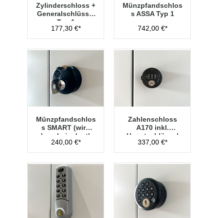
Zylinderschloss +
Münzpfandschlos
Generalschlüssel
s ASSA Typ 1
Typ 1
177,30 €*
742,00 €*
Münzpfandschlos
Zahlenschloss
s SMART (wird
A170 inkl.
lose beigelegt)
Hauptschlüssel
240,00 €*
337,00 €*
Typ 1