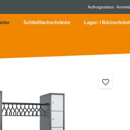
Auftragsstatus
Anmel
änke
Schließfachschränke
Lager- / Büroschrän