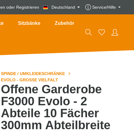
den
oder
Registrieren
Deutschland
Service/Hilfe
ke
Sitzbänke
Zubehör
SPINDE / UMKLEIDESCHRÄNKE
EVOLO - GROSSE VIELFALT
Offene Garderobe
F3000 Evolo - 2
Abteile 10 Fächer
300mm Abteilbreite