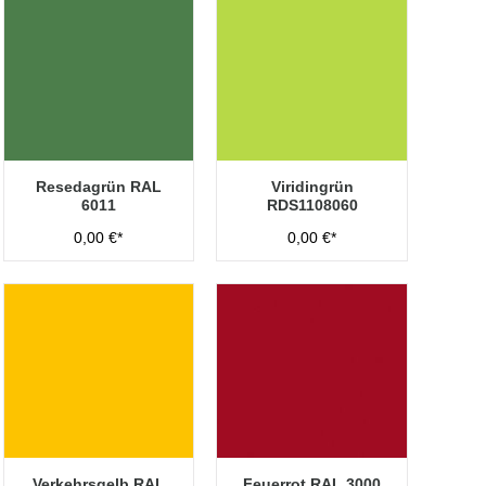
Resedagrün RAL
Viridingrün
6011
RDS1108060
0,00 €*
0,00 €*
Verkehrsgelb RAL
Feuerrot RAL 3000