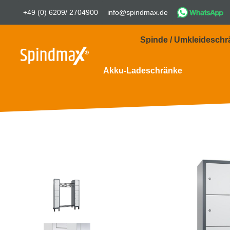
+49 (0) 6209/ 2704900
info@spindmax.de
Spinde / Umkleideschr
Akku-Ladeschränke