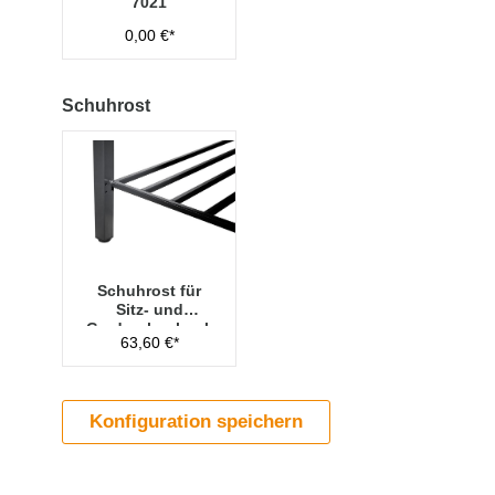
7021
0,00 €*
Schuhrost
Schuhrost für
Sitz- und
Garderobenbank
63,60 €*
freistehend -
1960mm breit
Konfiguration speichern