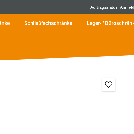
Auftragsstatus
Anmel
änke
Schließfachschränke
Lager- / Büroschrän