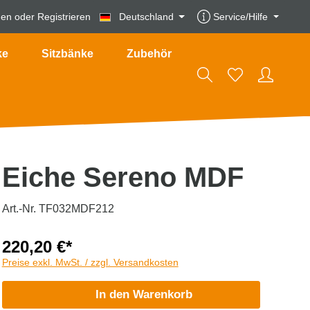
den
oder
Registrieren
Deutschland
Service/Hilfe
ke
Sitzbänke
Zubehör
Eiche Sereno MDF
Art.-Nr. TF032MDF212
220,20 €*
Preise exkl. MwSt. / zzgl. Versandkosten
In den Warenkorb