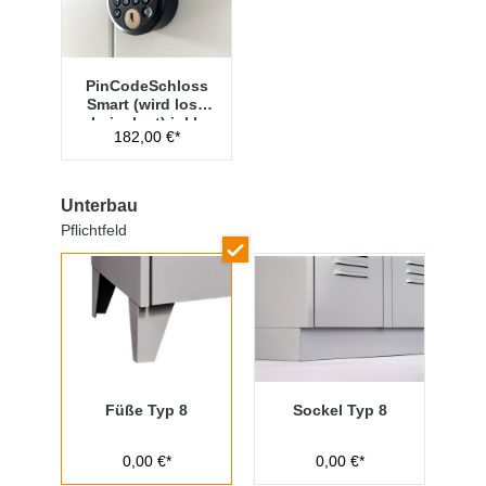
PinCodeSchloss
Smart (wird lose
beigelegt) inkl.
182,00 €*
Managementschl
üssel
Unterbau
Pflichtfeld
Füße Typ 8
Sockel Typ 8
0,00 €*
0,00 €*