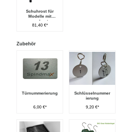
Schuhrost für
Modelle mit
vorgebauter
81,40 €*
Sitzbank, 4
Abteile
Abteilbreite 300
mm
Zubehör
Türnummerierung
Schlüsselnummer
ierung
6,00 €*
9,20 €*