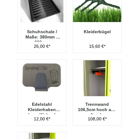
Schuhschale /
Kleiderbügel
Maße: 380mm x
280mm
26,00 €*
15,60 €*
Edelstahl
Trennwand
Kleiderhaken
106,5cm hoch aus
(zum Kleben)
Acryl -
12,00 €*
108,00 €*
Transparent