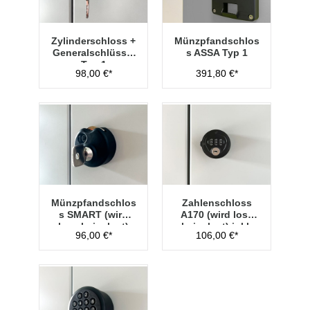
Zylinderschloss +
Münzpfandschlos
Generalschlüssel
s ASSA Typ 1
Typ 1
98,00 €*
391,80 €*
Münzpfandschlos
Zahlenschloss
s SMART (wird
A170 (wird lose
lose beigelegt)
beigelegt) inkl.
96,00 €*
106,00 €*
Hauptschlüssel