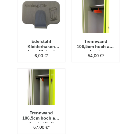
Edelstahl
Trennwand
Kleiderhaken
106,5cm hoch aus
(zum Kleben)
Acryl -
6,00 €*
54,00 €*
Transparent
Trennwand
106,5cm hoch aus
Acryl - Weiß
67,00 €*