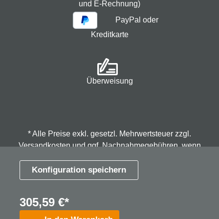
und E-Rechnung)
PayPal oder
Kreditkarte
Überweisung
* Alle Preise exkl. gesetzl. Mehrwertsteuer zzgl.
Versandkosten
und ggf. Nachnahmegebühren, wenn
nicht anders angegeben.
Konfiguration speichern
© 2026 Spindmax - Stegmann & Co.KG, alle Rechte
305,59 €*
vorbehalten.