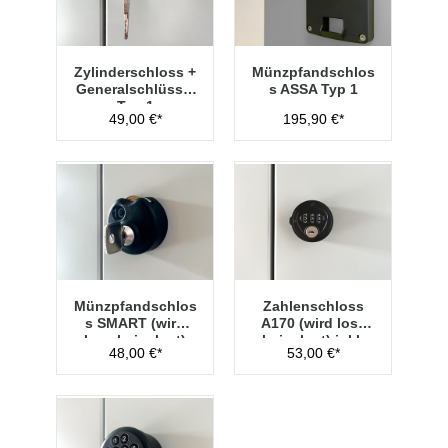
Zylinderschloss +
Münzpfandschlos
Generalschlüssel
s ASSA Typ 1
Typ 1
49,00 €*
195,90 €*
Münzpfandschlos
Zahlenschloss
s SMART (wird
A170 (wird lose
lose beigelegt)
beigelegt) inkl.
48,00 €*
53,00 €*
Hauptschlüssel