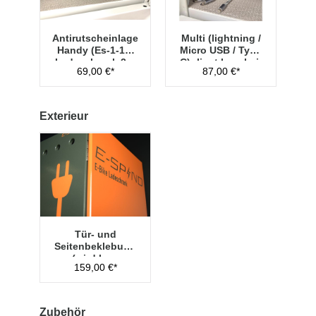
Antirutscheinlage
Multi (lightning /
Handy (Es-1-10)
Micro USB / Type
Ladeschrank 2er
C) -liegt lose bei-
69,00 €*
87,00 €*
Set
Exterieur
Tür- und
Seitenbeklebung
(wird lose
159,00 €*
geliefert, zum
kundenseitigen
Aufkleben)
Zubehör