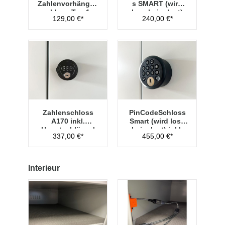
Zahlenvorhänges
s SMART (wird
chloss Typ 1
lose beigelegt)
129,00 €*
240,00 €*
Zahlenschloss
PinCodeSchloss
A170 inkl.
Smart (wird lose
Hauptschlüssel
beigelegt) inkl.
337,00 €*
455,00 €*
Typ 1
Managementschl
üssel
Interieur