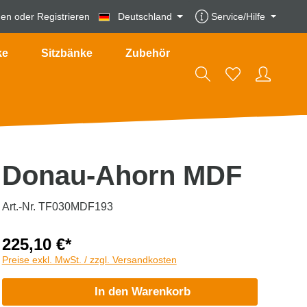
den
oder
Registrieren
Deutschland
Service/Hilfe
ke
Sitzbänke
Zubehör
Donau-Ahorn MDF
Art.-Nr. TF030MDF193
225,10 €*
Preise exkl. MwSt. / zzgl. Versandkosten
In den Warenkorb