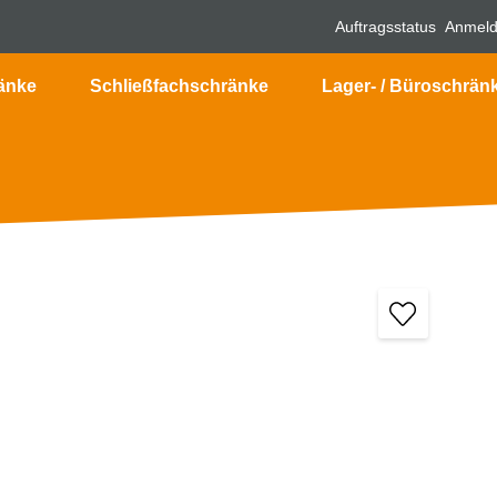
Auftragsstatus
Anmel
änke
Schließfachschränke
Lager- / Büroschrän