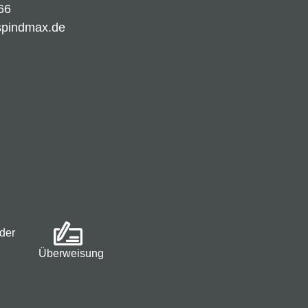
66
spindmax.de
der
Überweisung