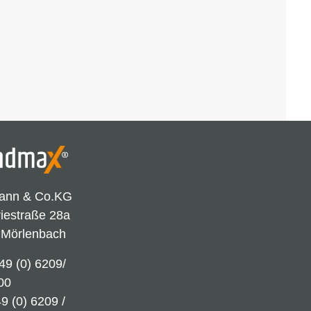
ann & Co.KG
riestraße 28a
 Mörlenbach
49 (0) 6209/
00
9 (0) 6209 /