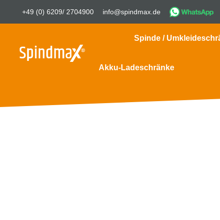
+49 (0) 6209/ 2704900
info@spindmax.de
Spinde / Umkleideschr
Akku-Ladeschränke