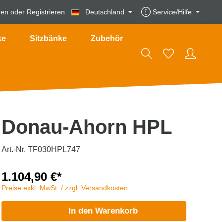
den
oder
Registrieren
Deutschland
Service/Hilfe
ke
Sitzbänke
Zubehör
Donau-Ahorn HPL
Art.-Nr. TF030HPL747
1.104,90 €*
Preise exkl. MwSt. / zzgl. Versandkosten
In den Warenkorb