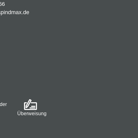
66
spindmax.de
der
Überweisung