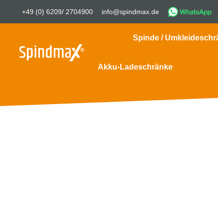
+49 (0) 6209/ 2704900
info@spindmax.de
Spinde / Umkleideschr
Akku-Ladeschränke