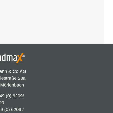
ann & Co.KG
riestraße 28a
 Mörlenbach
49 (0) 6209/
00
9 (0) 6209 /