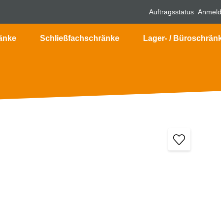
Auftragsstatus
Anmel
änke
Schließfachschränke
Lager- / Büroschrän