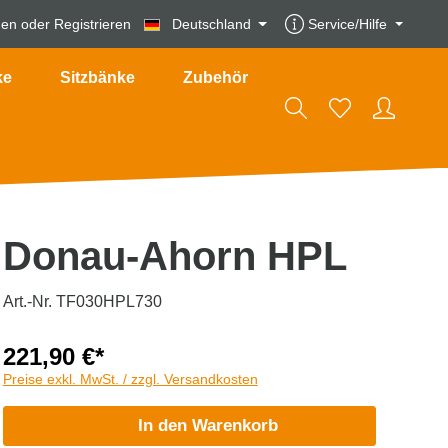
den
oder
Registrieren
Deutschland
Service/Hilfe
ke
Sitzbänke
Zubehör
Donau-Ahorn HPL
Art.-Nr. TF030HPL730
221,90 €*
Preise exkl. MwSt. / zzgl. Versandkosten
In den Warenkorb