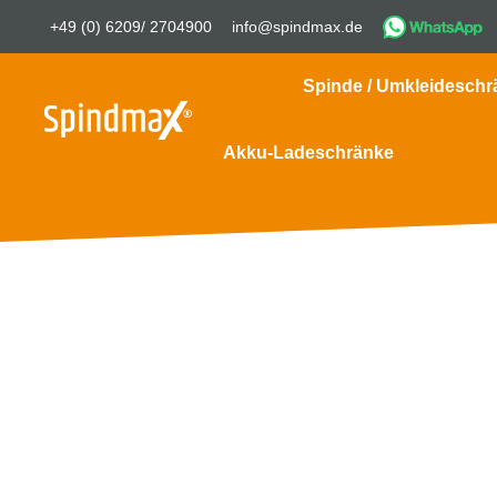
+49 (0) 6209/ 2704900
info@spindmax.de
Spinde / Umkleideschr
Akku-Ladeschränke