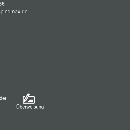
66
spindmax.de
der
Überweisung