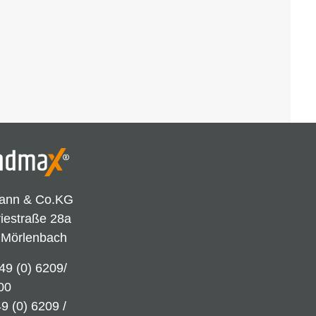
ann & Co.KG
riestraße 28a
 Mörlenbach
49 (0) 6209/
00
9 (0) 6209 /