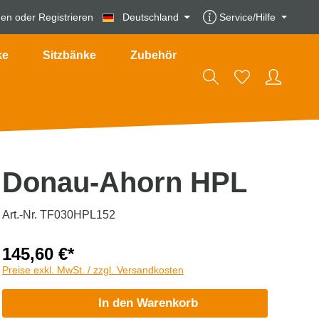
den
oder
Registrieren
Deutschland
Service/Hilfe
ke
Sitzbänke
Zubehör
Donau-Ahorn HPL
Art.-Nr. TF030HPL152
145,60 €*
Preise exkl. MwSt. / zzgl. Versandkosten
In den Warenkorb