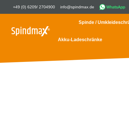
+49 (0) 6209/ 2704900
info@spindmax.de
Spinde / Umkleideschr
Akku-Ladeschränke