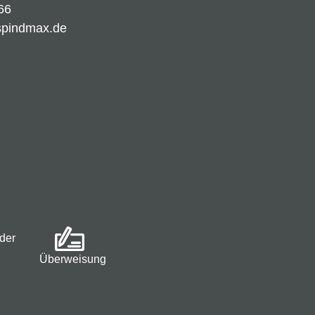
66
spindmax.de
der
Überweisung