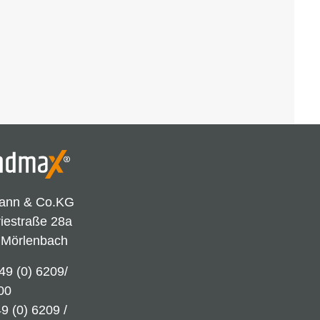
ann & Co.KG
riestraße 28a
 Mörlenbach
49 (0) 6209/
00
9 (0) 6209 /