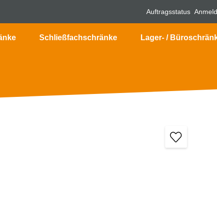
Auftragsstatus
Anmel
änke
Schließfachschränke
Lager- / Büroschrän