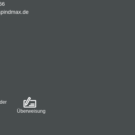
66
spindmax.de
der
Überweisung