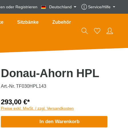
den
oder
Registrieren
Deutschland
Service/Hilfe
ke
Sitzbänke
Zubehör
Donau-Ahorn HPL
Art.-Nr. TF030HPL143
293,00 €*
Preise exkl. MwSt. / zzgl. Versandkosten
In den Warenkorb