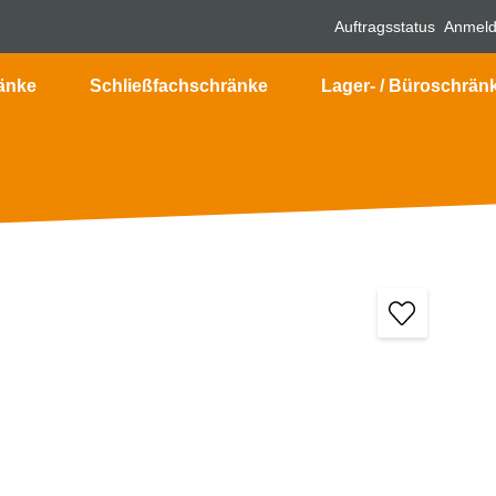
Auftragsstatus
Anmel
änke
Schließfachschränke
Lager- / Büroschrän