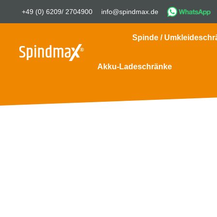
+49 (0) 6209/ 2704900
info@spindmax.de
Spinde / Umkleideschr
Akku-Ladeschränke