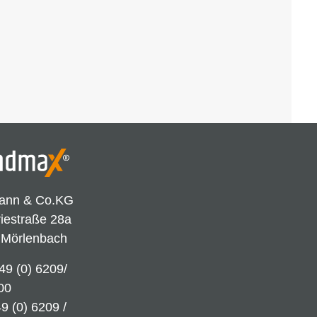
ann & Co.KG
riestraße 28a
 Mörlenbach
49 (0) 6209/
00
9 (0) 6209 /