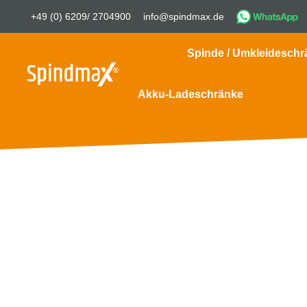
+49 (0) 6209/ 2704900
info@spindmax.de
Spinde / Umkleideschr
Akku-Ladeschränke