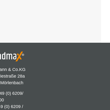
ann & Co.KG
riestraße 28a
 Mörlenbach
49 (0) 6209/
00
9 (0) 6209 /