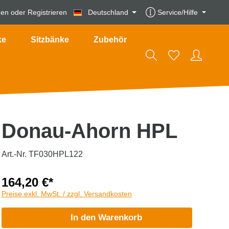
den
oder
Registrieren
Deutschland
Service/Hilfe
ke
Sitzbänke
Zubehör
Donau-Ahorn HPL
Art.-Nr. TF030HPL122
164,20 €*
Preise exkl. MwSt. / zzgl. Versandkosten
In den Warenkorb