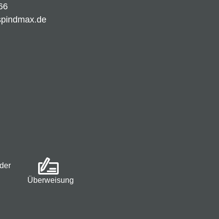
66
spindmax.de
der
Überweisung