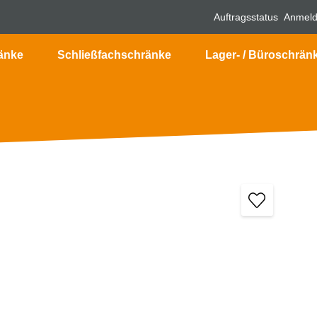
Auftragsstatus
Anmel
änke
Schließfachschränke
Lager- / Büroschrän