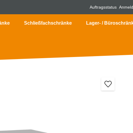
Auftragsstatus
Anmel
änke
Schließfachschränke
Lager- / Büroschrän