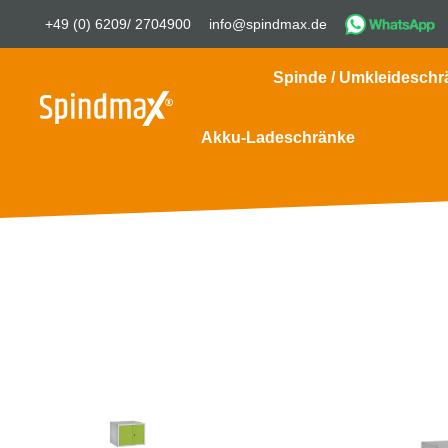
+49 (0) 6209/ 2704900
info@spindmax.de
Spinde / Umkleideschr
Akku-Ladeschränke