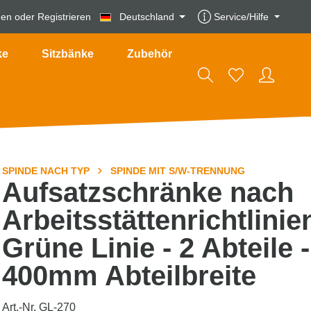
den
oder
Registrieren
Deutschland
Service/Hilfe
ke
Sitzbänke
Zubehör
SPINDE NACH TYP
SPINDE MIT S/W-TRENNUNG
Aufsatzschränke nach
Arbeitsstättenrichtlinie
Grüne Linie - 2 Abteile -
400mm Abteilbreite
Art.-Nr. GL-270